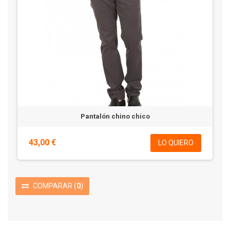
Pantalón chino chico
43,00 €
LO QUIERO
COMPARAR
(
0
)