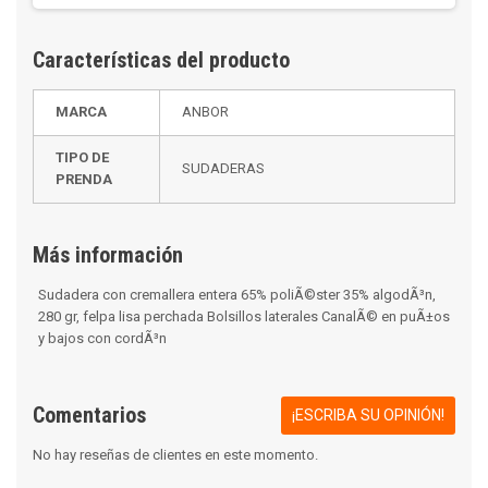
Características del producto
MARCA
ANBOR
TIPO DE
SUDADERAS
PRENDA
Más información
Sudadera con cremallera entera 65% poliÃ©ster 35% algodÃ³n,
280 gr, felpa lisa perchada Bolsillos laterales CanalÃ© en puÃ±os
y bajos con cordÃ³n
Comentarios
¡ESCRIBA SU OPINIÓN!
No hay reseñas de clientes en este momento.