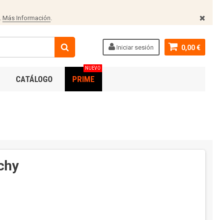
.
Más Información
.
Iniciar sesión
0,00 €
NUEVO
CATÁLOGO
PRIME
chy