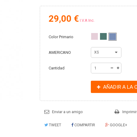
29,00 €
I.V.A Inc.
Color Primario
AMERICANO
XS
Cantidad
AÑADIR A LA 
Enviar a un amigo
Imprimir
TWEET
COMPARTIR
GOOGLE+