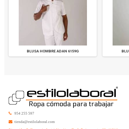
BLUSA HOMBRE ADAN 6159G
BLU
954 255 597
tienda@estilolaboral.com