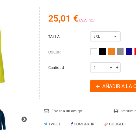
25,01 €
I.V.A Inc.
TALLA
3XL
COLOR
Cantidad
AÑADIR A LA 
Enviar a un amigo
Imprimir
TWEET
COMPARTIR
GOOGLE+