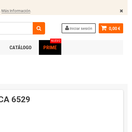
.
Más Información
.
Iniciar sesión
0,00 €
NUEVO
CATÁLOGO
PRIME
CA 6529