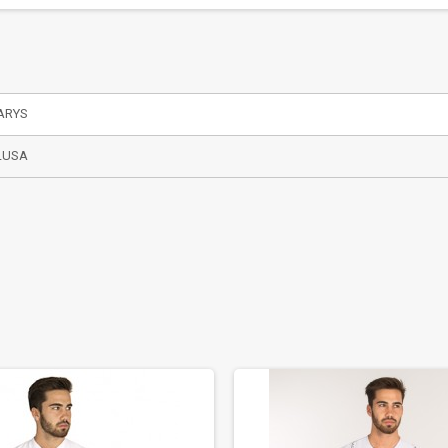
ARYS
LUSA