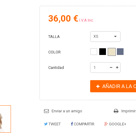
36,00 €
I.V.A Inc.
TALLA
XS
COLOR
Cantidad
AÑADIR A LA 
Enviar a un amigo
Imprimir
TWEET
COMPARTIR
GOOGLE+